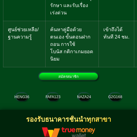
รักษา และรับเรื่อง
เร่งด่วน
ศูนย์ช่วยเหลือ/
ค้นหาคู่มือด้วย
เข้าถึงได้
ฐานความรู้
ตนเอง ขั้นตอนฝาก
ทันที 24 ชม.
ถอน การใช้
โบนัส กติกาเกมยอด
นิยม
สมัครสมาชิก
HENG36
FAFA123
NAZA24
G2G168
รองรับธนาคารชั้นนำทุกสาขา