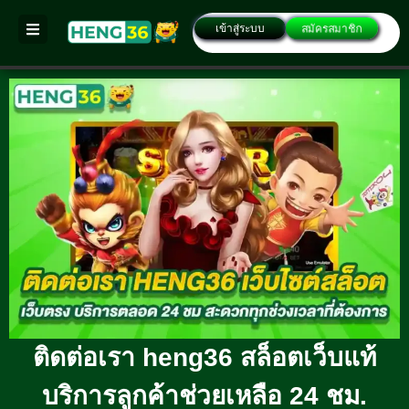
สมัครสมาชิก
เข้าสู่ระบบ
ติดต่อเรา heng36 สล็อตเว็บแท้
บริการลูกค้าช่วยเหลือ 24 ชม.