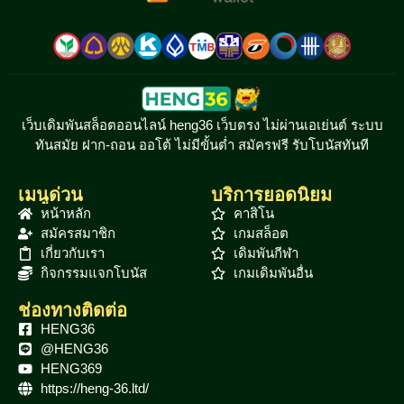
เว็บเดิมพันสล็อตออนไลน์ heng36 เว็บตรง ไม่ผ่านเอเย่นต์ ระบบ
ทันสมัย ฝาก-ถอน ออโต้ ไม่มีขั้นต่ำ สมัครฟรี รับโบนัสทันที
เมนูด่วน
บริการยอดนิยม
หน้าหลัก
คาสิโน
สมัครสมาชิก
เกมสล็อต
เกี่ยวกับเรา
เดิมพันกีฬา
กิจกรรมแจกโบนัส
เกมเดิมพันอื่น
ช่องทางติดต่อ
HENG36
@HENG36
HENG369
https://heng-36.ltd/