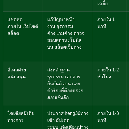
เฉลี่ย
แชตสด
แก้ปัญหาหน้า
ภายใน 1
ภายใน เว็บไซต์
งาน ธุรกรรม
นาที
สล็อต
ค้าง เกมค้าง ตรวจ
สอบสถานะโบนัส
บน สล็อตเว็บตรง
อีเมลฝ่าย
ส่งหลักฐาน
ภายใน 1-2
สนับสนุน
ธุรกรรม เอกสาร
ชั่วโมง
ยืนยันตัวตน และ
คำร้องที่ต้องตรวจ
สอบเชิงลึก
โซเชียลมีเดีย
ประกาศ heng36ทาง
ภายใน 1-3
ทางการ
เข้า อัปเดต
นาที
ระบบ แจ้งเตือนบำรุง